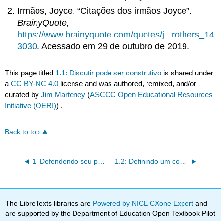
Irmãos, Joyce. “Citações dos irmãos Joyce”.
BrainyQuote,
https://www.brainyquote.com/quotes/j...rothers_14
3030
. Acessado em 29 de outubro de 2019.
This page titled
1.1: Discutir pode ser construtivo
is shared under
a
CC BY-NC 4.0
license and was authored, remixed, and/or
curated by
Jim Marteney
(
ASCCC Open Educational Resources
Initiative (OERI)
) .
Back to top
1: Defendendo seu ponto de vista
1.2: Definindo um conflito
The LibreTexts libraries are
Powered by NICE CXone Expert
and
are supported by the Department of Education Open Textbook Pilot