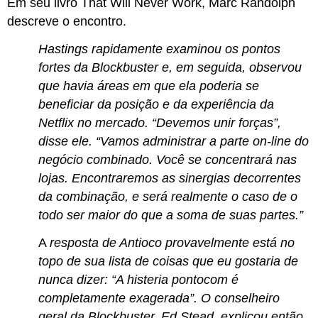
Em seu livro That Will Never Work, Marc Randolph
descreve o encontro.
Hastings rapidamente examinou os pontos
fortes da Blockbuster e, em seguida, observou
que havia áreas em que ela poderia se
beneficiar da posição e da experiência da
Netflix no mercado. “Devemos unir forças”,
disse ele. “Vamos administrar a parte on-line do
negócio combinado. Você se concentrará nas
lojas. Encontraremos as sinergias decorrentes
da combinação, e será realmente o caso de o
todo ser maior do que a soma de suas partes.”
A
resposta de Antioco provavelmente está no
topo de sua lista de coisas que eu gostaria de
nunca dizer: “A histeria pontocom é
completamente exagerada”. O conselheiro
geral da Blockbuster, Ed Stead, explicou então