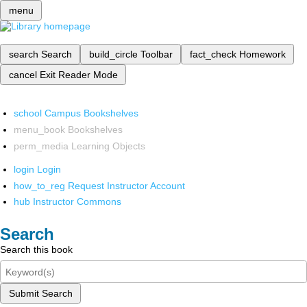
menu
search
Search
build_circle
Toolbar
fact_check
Homework
cancel
Exit Reader Mode
school
Campus Bookshelves
menu_book
Bookshelves
perm_media
Learning Objects
login
Login
how_to_reg
Request Instructor Account
hub
Instructor Commons
Search
Search this book
Submit Search