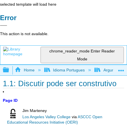
selected template will load here
Error
This action is not available.
chrome_reader_mode
Enter Reader
Mode
Expand/collapse global hierarchy
Home
Idioma Portugues
Argumentando
1.1: Discutir pode ser construtivo
Page ID
Jim Marteney
Los Angeles Valley College
via
ASCCC Open
Educational Resources Initiative (OERI)