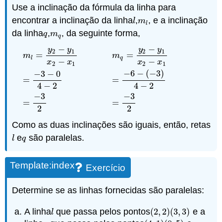
Use a inclinação da fórmula da linha para
encontrar a inclinação da linha
,
, e a inclinação
l
m
l
l
m
l
da linha
,
, da seguinte forma,
q
m
q
q
m
q
−
−
y
y
y
y
2
1
2
1
=
=
m
m
l
q
−
−
x
x
x
x
2
1
2
1
−
6
−
(
−
3
)
−
3
−
0
m
l
=
y
2
−
y
1
x
2
−
x
1
m
q
=
y
2
−
y
1
x
2
−
x
1
=
−
3
−
0
4
−
2
=
−
6
−
(
−
3
)
=
=
4
−
2
4
−
2
−
3
−
3
=
=
2
2
Como as duas inclinações são iguais, então, retas
e
são paralelas.
l
q
l
q
Template:index
Exercício
Determine se as linhas fornecidas são paralelas:
A linha
que passa pelos pontos
(
2
,
2
)
(
3
,
3
)
e a
l
(
2
,
2
)
(
3
,
3
)
l