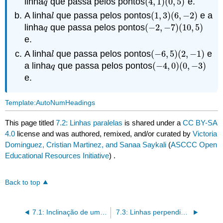
linha
que passa pelos pontos
(
4
,
1
)
(
0
,
5
)
e.
q
(
4
,
1
)
(
0
,
5
)
q
A linha
que passa pelos pontos
(
1
,
3
)
(
6
,
−
2
)
e a
l
(
1
,
3
)
(
6
,
−
2
)
l
linha
que passa pelos pontos
(
−
2
,
−
7
)
(
10
,
5
)
q
(
−
2
,
−
7
)
(
10
,
5
)
q
e.
A linha
que passa pelos pontos
(
−
6
,
5
)
(
2
,
−
1
)
e
l
(
−
6
,
5
)
(
2
,
−
1
)
l
a linha
que passa pelos pontos
(
−
4
,
0
)
(
0
,
−
3
)
q
(
−
4
,
0
)
(
0
,
−
3
)
q
e.
Template:AutoNumHeadings
This page titled
7.2: Linhas paralelas
is shared under a
CC BY-SA
4.0
license and was authored, remixed, and/or curated by
Victoria
Dominguez, Cristian Martinez, and Sanaa Saykali
(
ASCCC Open
Educational Resources Initiative
) .
Back to top
7.1: Inclinação de uma linha
7.3: Linhas perpendiculares