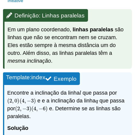
Initiative
Definição: Linhas paralelas
Em um plano coordenado,
linhas paralelas
são
linhas que não se encontram nem se cruzam.
Eles estão sempre à mesma distância um do
outro. Além disso, as linhas paralelas têm a
mesma inclinação
.
Template:index
Exemplo
Encontre a inclinação da linha
que passa por
l
l
(
2
,
0
)
(
4
,
−
3
)
e e a inclinação da linha
que passa
(
2
,
0
)
(
4
,
−
3
)
q
q
por
(
2
,
−
3
)
(
4
,
−
6
)
e. Determine se as linhas são
(
2
,
−
3
)
(
4
,
−
6
)
paralelas.
Solução