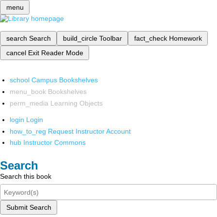
menu
search
Search
build_circle
Toolbar
fact_check
Homework
cancel
Exit Reader Mode
school
Campus Bookshelves
menu_book
Bookshelves
perm_media
Learning Objects
login
Login
how_to_reg
Request Instructor Account
hub
Instructor Commons
Search
Search this book
Submit Search