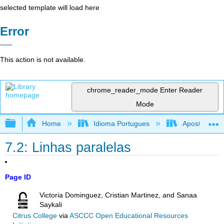
selected template will load here
Error
This action is not available.
chrome_reader_mode
Enter Reader
Mode
Expand/collapse global hierarchy
Home
Idioma Portugues
Apostila de r
7.2: Linhas paralelas
Page ID
Victoria Dominguez, Cristian Martinez, and Sanaa
Saykali
Citrus College
via
ASCCC Open Educational Resources