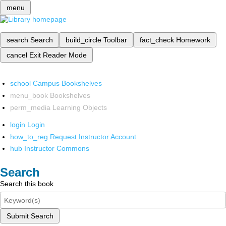
menu
search
Search
build_circle
Toolbar
fact_check
Homework
cancel
Exit Reader Mode
school
Campus Bookshelves
menu_book
Bookshelves
perm_media
Learning Objects
login
Login
how_to_reg
Request Instructor Account
hub
Instructor Commons
Search
Search this book
Submit Search