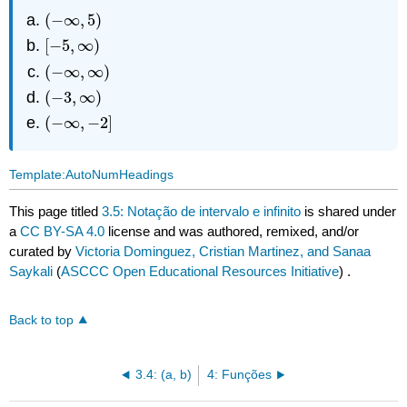
(
−
∞
,
5
)
(
−
∞
,
5
)
[
−
5
,
∞
)
[
−
5
,
∞
)
(
−
∞
,
∞
)
(
−
∞
,
∞
)
(
−
3
,
∞
)
(
−
3
,
∞
)
(
−
∞
,
−
2
]
(
−
∞
,
−
2
]
Template:AutoNumHeadings
This page titled
3.5: Notação de intervalo e infinito
is shared under
a
CC BY-SA 4.0
license and was authored, remixed, and/or
curated by
Victoria Dominguez, Cristian Martinez, and Sanaa
Saykali
(
ASCCC Open Educational Resources Initiative
) .
Back to top
3.4: (a, b)
4: Funções