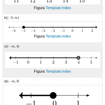
Figura
Template:index
b)
[
−
5
,
∞
)
[
−
5
,
∞
)
Figura
Template:index
c)
(
−
∞
,
4
)
(
−
∞
,
4
)
Figura
Template:index
d)
(
−
∞
,
0
]
(
−
∞
,
0
]