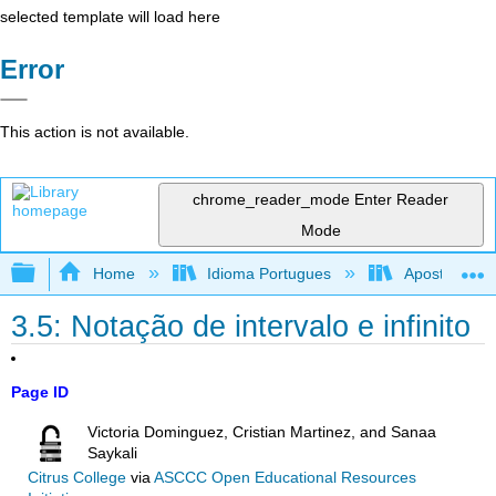
selected template will load here
Error
This action is not available.
chrome_reader_mode
Enter Reader
Mode
Expand/collapse global hierarchy
Home
Idioma Portugues
Apostila de r
3.5: Notação de intervalo e infinito
Page ID
Victoria Dominguez, Cristian Martinez, and Sanaa
Saykali
Citrus College
via
ASCCC Open Educational Resources