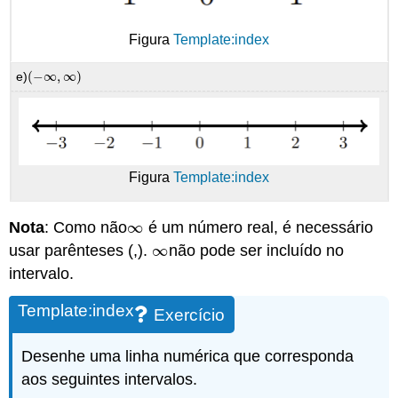
Figura
Template:index
e)
(
−
∞
,
∞
)
(
−
∞
,
∞
)
Figura
Template:index
Nota
: Como não
∞
é um número real, é necessário
∞
usar parênteses (,).
∞
não pode ser incluído no
∞
intervalo.
Template:index
Exercício
Desenhe uma linha numérica que corresponda
aos seguintes intervalos.