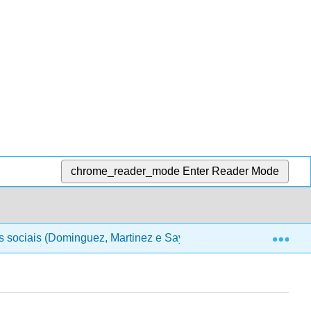
chrome_reader_mode
Enter Reader Mode
Exp
as sociais (Dominguez, Martinez e Saykali)
3: Notação