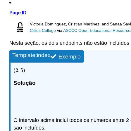
Page ID
Victoria Dominguez, Cristian Martinez, and Sanaa Sayk
Citrus College
via
ASCCC Open Educational Resources 
Nesta seção, os dois endpoints não estão incluídos 
Template:index
Exemplo
(
2
,
5
)
(
2
,
5
)
Solução
O intervalo acima inclui todos os números entre 2 
são incluídos.