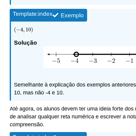
Template:index
Exemplo
(
−
4
,
10
)
(
−
4
,
10
)
Solução
Semelhante à explicação dos exemplos anteriores, o
10, mas não -4 e 10.
Até agora, os alunos devem ter uma ideia forte do
de analisar qualquer reta numérica e escrever a not
compreensão.