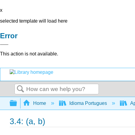
x
selected template will load here
Error
This action is not available.
Search
Expand/collapse global hierarchy
Home
Idioma Portugues
Ap
3.4: (a, b)