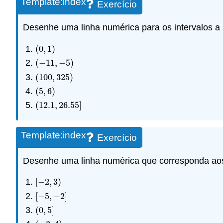
Template:index
Exercício
Desenhe uma linha numérica para os intervalos a s
(
0
,
1
)
(
0
,
1
)
(
−
11
,
−
5
)
(
−
11
,
−
5
)
(
100
,
325
)
(
100
,
325
)
(
5
,
6
)
(
5
,
6
)
(
12.1
,
26.55
]
(
12.1
,
26.55
]
Template:index
Exercício
Desenhe uma linha numérica que corresponda aos 
[
−
2
,
3
)
[
−
2
,
3
)
[
−
5
,
−
2
]
[
−
5
,
−
2
]
(
0
,
5
]
(
0
,
5
]