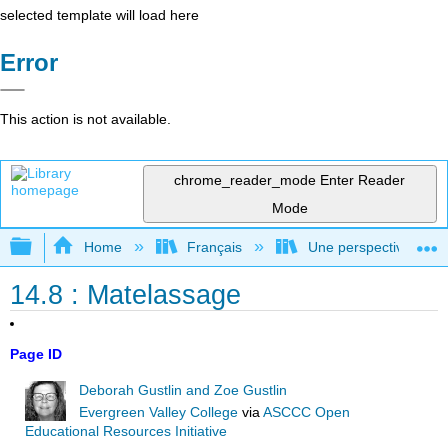
selected template will load here
Error
This action is not available.
chrome_reader_mode
Enter Reader
Mode
Expand/collapse global hierarchy
Home
Français
Une perspective mondial
14.8 : Matelassage
Page ID
Deborah Gustlin and Zoe Gustlin
Evergreen Valley College
via
ASCCC Open
Educational Resources Initiative