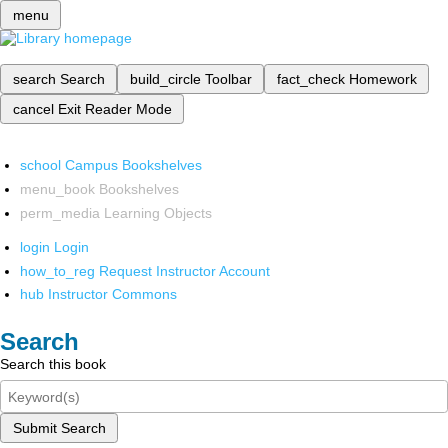
menu
search
Search
build_circle
Toolbar
fact_check
Homework
cancel
Exit Reader Mode
school
Campus Bookshelves
menu_book
Bookshelves
perm_media
Learning Objects
login
Login
how_to_reg
Request Instructor Account
hub
Instructor Commons
Search
Search this book
Submit Search