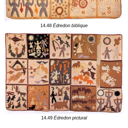
14.48
Édredon biblique
14.49
Édredon pictural