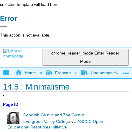
selected template will load here
Error
This action is not available.
chrome_reader_mode
Enter Reader
Mode
Expand/collapse global hierarchy
Home
Français
Une perspective mondial
14.5 : Minimalisme
Page ID
Deborah Gustlin and Zoe Gustlin
Evergreen Valley College
via
ASCCC Open
Educational Resources Initiative