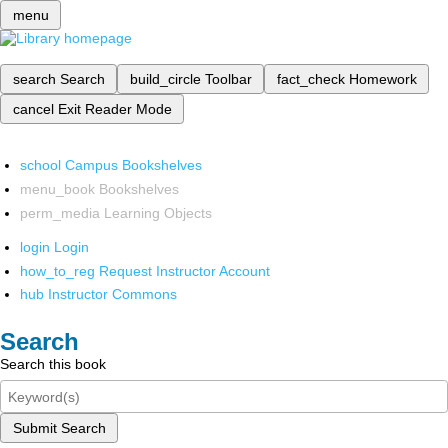
menu
search
Search
build_circle
Toolbar
fact_check
Homework
cancel
Exit Reader Mode
school
Campus Bookshelves
menu_book
Bookshelves
perm_media
Learning Objects
login
Login
how_to_reg
Request Instructor Account
hub
Instructor Commons
Search
Search this book
Submit Search