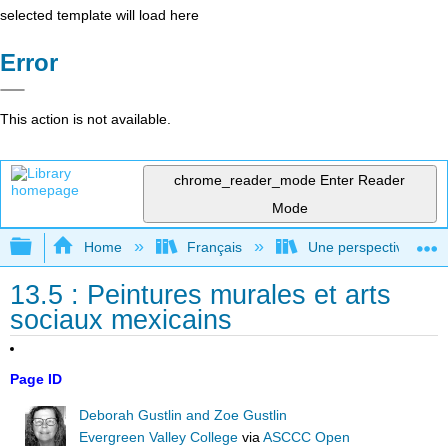
selected template will load here
Error
This action is not available.
chrome_reader_mode
Enter Reader
Mode
Expand/collapse global hierarchy
Home
Français
Une perspective mondial
13.5 : Peintures murales et arts
sociaux mexicains
Page ID
Deborah Gustlin and Zoe Gustlin
Evergreen Valley College
via
ASCCC Open