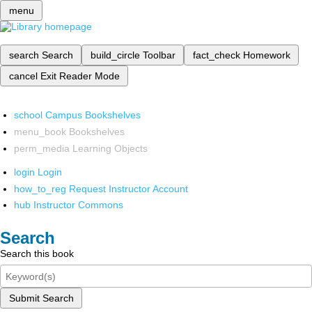
menu
search
Search
build_circle
Toolbar
fact_check
Homework
cancel
Exit Reader Mode
school
Campus Bookshelves
menu_book
Bookshelves
perm_media
Learning Objects
login
Login
how_to_reg
Request Instructor Account
hub
Instructor Commons
Search
Search this book
Submit Search