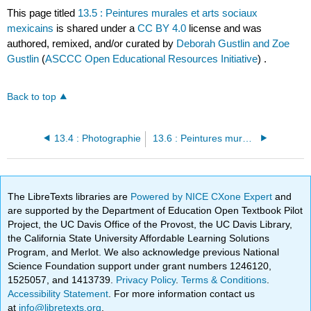
This page titled
13.5 : Peintures murales et arts sociaux
mexicains
is shared under a
CC BY 4.0
license and was
authored, remixed, and/or curated by
Deborah Gustlin and Zoe
Gustlin
(
ASCCC Open Educational Resources Initiative
) .
Back to top
13.4 : Photographie
13.6 : Peintures murales administratives relatives à l'avancement des travaux
The LibreTexts libraries are
Powered by NICE CXone Expert
and
are supported by the Department of Education Open Textbook Pilot
Project, the UC Davis Office of the Provost, the UC Davis Library,
the California State University Affordable Learning Solutions
Program, and Merlot. We also acknowledge previous National
Science Foundation support under grant numbers 1246120,
1525057, and 1413739.
Privacy Policy
.
Terms & Conditions
.
Accessibility Statement
. For more information contact us
at
info@libretexts.org
.