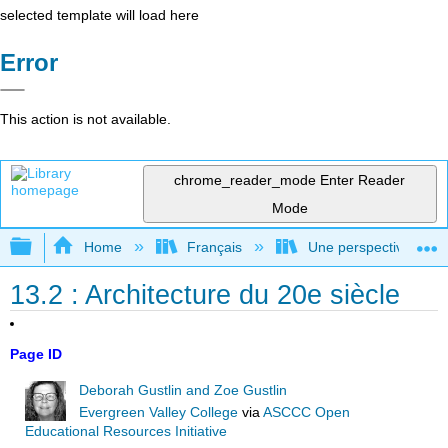
selected template will load here
Error
This action is not available.
chrome_reader_mode
Enter Reader
Mode
Expand/collapse global hierarchy
Home
Français
Une perspective mondial
13.2 : Architecture du 20e siècle
Page ID
Deborah Gustlin and Zoe Gustlin
Evergreen Valley College
via
ASCCC Open
Educational Resources Initiative