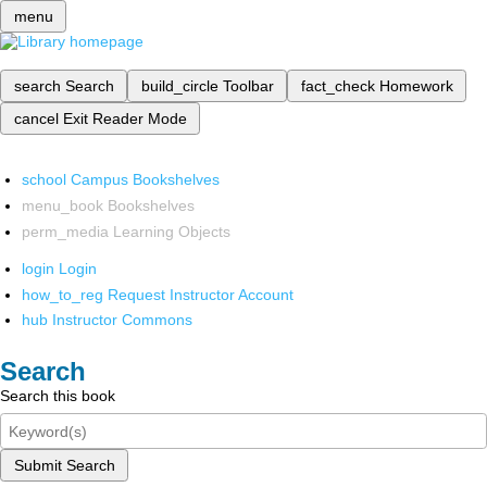
menu
search
Search
build_circle
Toolbar
fact_check
Homework
cancel
Exit Reader Mode
school
Campus Bookshelves
menu_book
Bookshelves
perm_media
Learning Objects
login
Login
how_to_reg
Request Instructor Account
hub
Instructor Commons
Search
Search this book
Submit Search