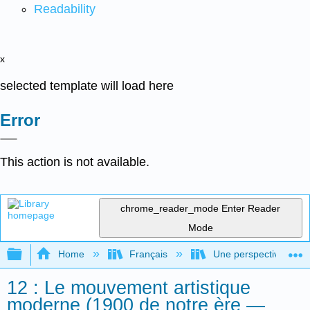
Readability
x
selected template will load here
Error
This action is not available.
chrome_reader_mode
Enter Reader
Mode
Expand/collapse global hierarchy
Home
Français
Une perspective mondial
12 : Le mouvement artistique
moderne (1900 de notre ère —