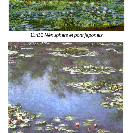
11h30
Nénuphars et pont japonais