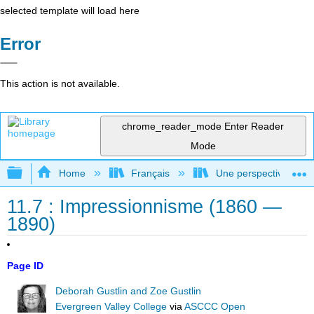
selected template will load here
Error
This action is not available.
chrome_reader_mode
Enter Reader
Mode
Expand/collapse global hierarchy
Home
Français
Une perspective mondial
11.7 : Impressionnisme (1860 —
1890)
Page ID
Deborah Gustlin and Zoe Gustlin
Evergreen Valley College
via
ASCCC Open