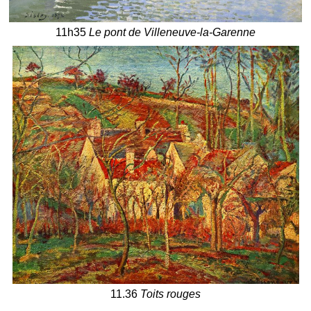
11h35
Le pont de Villeneuve-la-Garenne
11.36
Toits rouges