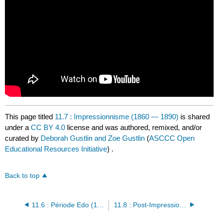
This page titled
11.7 : Impressionnisme (1860 — 1890)
is shared
under a
CC BY 4.0
license and was authored, remixed, and/or
curated by
Deborah Gustlin and Zoe Gustlin
(
ASCCC Open
Educational Resources Initiative
) .
Back to top
11.6 : Période Edo (1615 — 1868)
11.8 : Post-Impressionnisme (1885 — 1905)