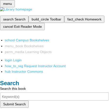
menu
search
Search
build_circle
Toolbar
fact_check
Homework
cancel
Exit Reader Mode
school
Campus Bookshelves
menu_book
Bookshelves
perm_media
Learning Objects
login
Login
how_to_reg
Request Instructor Account
hub
Instructor Commons
Search
Search this book
Submit Search