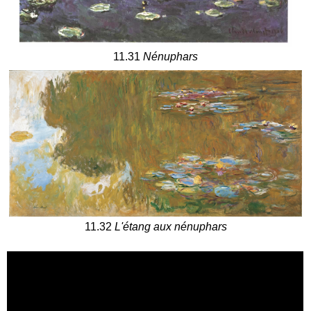
11.31
Nénuphars
11.32
L'étang aux nénuphars