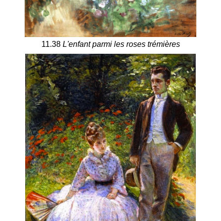
11.38
L'enfant parmi les roses trémières