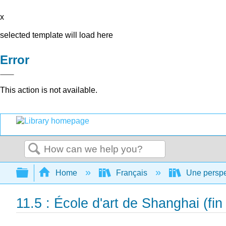
x
selected template will load here
Error
This action is not available.
Search
Expand/collapse global hierarchy
Home
Français
Une perspec
11.5 : École d'art de Shanghai (fin