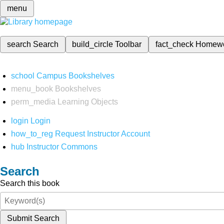
menu
search
Search
build_circle
Toolbar
fact_check
Homew
school
Campus Bookshelves
menu_book
Bookshelves
perm_media
Learning Objects
login
Login
how_to_reg
Request Instructor Account
hub
Instructor Commons
Search
Search this book
Submit Search