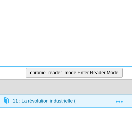
chrome_reader_mode
Enter Reader Mode
Exp
11 : La révolution industrielle (1800 CE — 1899 CE)