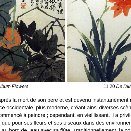
album Flowers
11.20
De l'a
ès la mort de son père et est devenu instantanément 
uence occidentale, plus moderne, créant ainsi diverses s
ommencé à peindre ; cependant, en vieillissant, il a privil
 que pour ses fleurs et ses oiseaux dans des environne
 au bord de l'eau avec sa flûte. Traditionnellement, la p