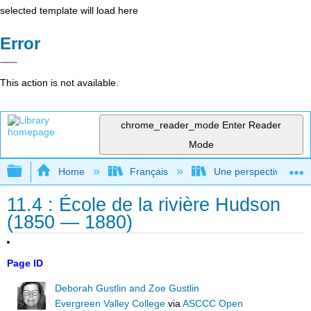
selected template will load here
Error
This action is not available.
chrome_reader_mode
Enter Reader
Mode
Expand/collapse global hierarchy
Home
Français
Une perspective mondial
11.4 : École de la rivière Hudson
(1850 — 1880)
Page ID
Deborah Gustlin and Zoe Gustlin
Evergreen Valley College
via
ASCCC Open