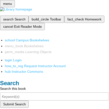
menu
search
Search
build_circle
Toolbar
fact_check
Homework
cancel
Exit Reader Mode
school
Campus Bookshelves
menu_book
Bookshelves
perm_media
Learning Objects
login
Login
how_to_reg
Request Instructor Account
hub
Instructor Commons
Search
Search this book
Submit Search