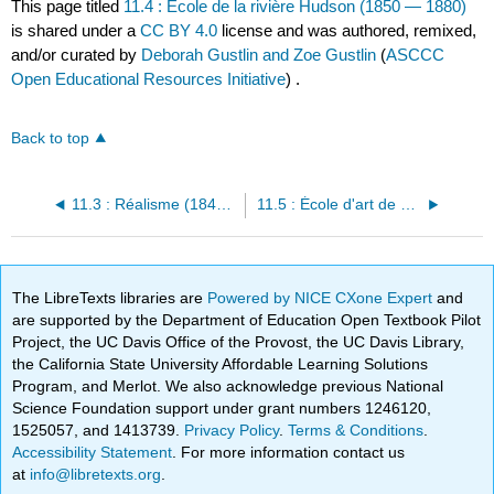
This page titled
11.4 : École de la rivière Hudson (1850 — 1880)
is shared under a
CC BY 4.0
license and was authored, remixed,
and/or curated by
Deborah Gustlin and Zoe Gustlin
(
ASCCC
Open Educational Resources Initiative
) .
Back to top
11.3 : Réalisme (1848 — 1870)
11.5 : École d'art de Shanghai (fin du XIXe siècle)
The LibreTexts libraries are
Powered by NICE CXone Expert
and
are supported by the Department of Education Open Textbook Pilot
Project, the UC Davis Office of the Provost, the UC Davis Library,
the California State University Affordable Learning Solutions
Program, and Merlot. We also acknowledge previous National
Science Foundation support under grant numbers 1246120,
1525057, and 1413739.
Privacy Policy
.
Terms & Conditions
.
Accessibility Statement
. For more information contact us
at
info@libretexts.org
.