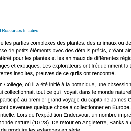
Resources Initiative
istre les parties complexes des plantes, des animaux ou de
isse de petits éléments avec des détails précis, créant ain
rêt pour les plantes et les animaux de différentes régi
s et exotiques. Les explorateurs ont fréquemment fait 
rtes insolites, preuves de ce qu'ils ont rencontré.
College, où il a été initié à la botanique, une obsession
 qui collectionnait tout ce qu'il voyait dans le monde natu
participé au premier grand voyage du capitaine James C
es sont devenues quelque chose à collectionner en Europ
tielle. Lors de l'expédition Endeavour, un nombre impre
onde naturel (10.28). De retour en Angleterre, Banks a e
 de produire les estampes en série.