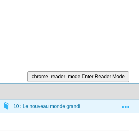
chrome_reader_mode
Enter Reader Mode
Exp
10 : Le nouveau monde grandit (1700 CE — 1800 CE)