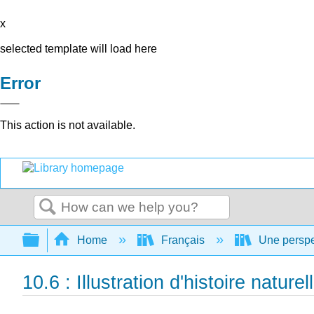
x
selected template will load here
Error
This action is not available.
Search
Expand/collapse global hierarchy
Home
Français
Une perspec
10.6 : Illustration d'histoire naturel