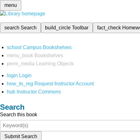
menu
search
Search
build_circle
Toolbar
fact_check
Homew
school
Campus Bookshelves
menu_book
Bookshelves
perm_media
Learning Objects
login
Login
how_to_reg
Request Instructor Account
hub
Instructor Commons
Search
Search this book
Submit Search