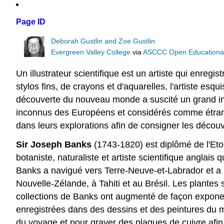
Page ID
Deborah Gustlin and Zoe Gustlin
Evergreen Valley College
via
ASCCC Open Educational 
Un illustrateur scientifique est un artiste qui enreg
stylos fins, de crayons et d'aquarelles, l'artiste esqu
découverte du nouveau monde a suscité un grand inté
inconnus des Européens et considérés comme étrange
dans leurs explorations afin de consigner les découve
Sir Joseph Banks
(1743-1820) est diplômé de l'Eton 
botaniste, naturaliste et artiste scientifique anglais
Banks a navigué vers Terre-Neuve-et-Labrador et a 
Nouvelle-Zélande, à Tahiti et au Brésil. Les plant
collections de Banks ont augmenté de façon exponen
enregistrées dans des dessins et des peintures du m
du voyage et pour graver des plaques de cuivre afin