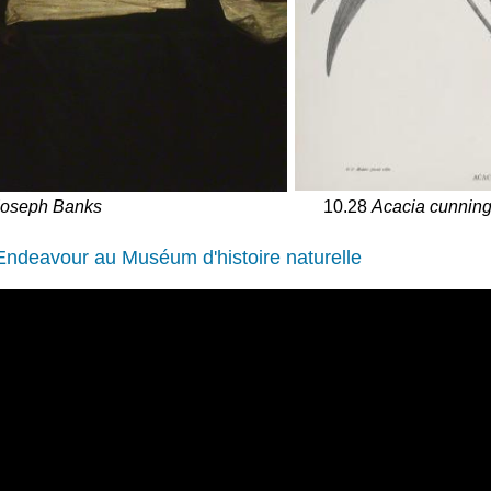
10.28
Acacia cunning
Joseph Banks
 Endeavour au Muséum d'histoire naturelle