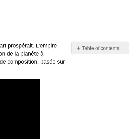
art prospérait. L'empire
Table of contents
ion de la planète à
No
headers
re de composition, basée sur