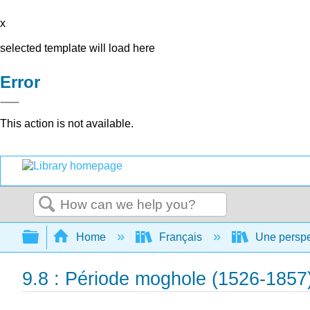
x
selected template will load here
Error
This action is not available.
Search
Expand/collapse global hierarchy
Home
Français
Une perspec
9.8 : Période moghole (1526-1857