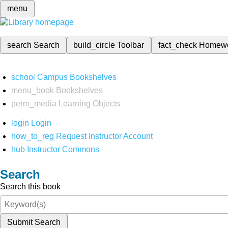
menu
search
Search
build_circle
Toolbar
fact_check
Homew
school
Campus Bookshelves
menu_book
Bookshelves
perm_media
Learning Objects
login
Login
how_to_reg
Request Instructor Account
hub
Instructor Commons
Search
Search this book
Submit Search