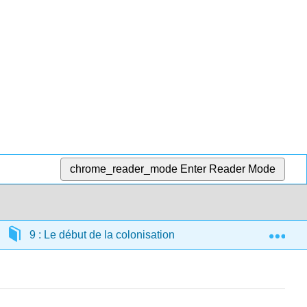
chrome_reader_mode
Enter Reader Mode
Exp
9 : Le début de la colonisation (1550 de notre ère — 1750