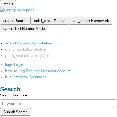
menu
search
Search
build_circle
Toolbar
fact_check
Homework
cancel
Exit Reader Mode
school
Campus Bookshelves
menu_book
Bookshelves
perm_media
Learning Objects
login
Login
how_to_reg
Request Instructor Account
hub
Instructor Commons
Search
Search this book
Submit Search