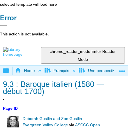
selected template will load here
Error
This action is not available.
chrome_reader_mode
Enter Reader
Mode
Expand/collapse global hierarchy
Home
Français
Une perspective mondial
9.3 : Baroque italien (1580 —
début 1700)
Page ID
Deborah Gustlin and Zoe Gustlin
Evergreen Valley College
via
ASCCC Open