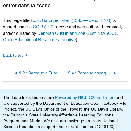
entrer dans la scène.
This page titled
9.3 : Baroque italien (1580 — début 1700)
is
shared under a
CC BY 4.0
license and was authored, remixed,
and/or curated by
Deborah Gustlin and Zoe Gustlin
(
ASCCC
Open Educational Resources Initiative
) .
Back to top
9.2 : Baroque d'Europe du Nord (1580 — début 1700)
9.4 : Baroque espagnol (1580 — début 1700)
The LibreTexts libraries are
Powered by NICE CXone Expert
and
are supported by the Department of Education Open Textbook Pilot
Project, the UC Davis Office of the Provost, the UC Davis Library,
the California State University Affordable Learning Solutions
Program, and Merlot. We also acknowledge previous National
Science Foundation support under grant numbers 1246120,