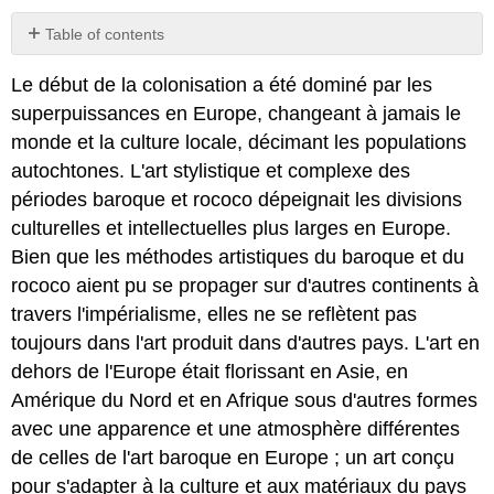
Table of contents
Le
Le début de la colonisation a été dominé par les
baroque
vient
superpuissances en Europe, changeant à jamais le
du
monde et la culture locale, décimant les populations
portugais
autochtones. L'art stylistique et complexe des
barocco,
qui
périodes baroque et rococo dépeignait les divisions
signifie
culturelles et intellectuelles plus larges en Europe.
perle
Bien que les méthodes artistiques du baroque et du
ou
rococo aient pu se propager sur d'autres continents à
pierre
irrégulière.
travers l'impérialisme, elles ne se reflètent pas
toujours dans l'art produit dans d'autres pays. L'art en
dehors de l'Europe était florissant en Asie, en
Amérique du Nord et en Afrique sous d'autres formes
avec une apparence et une atmosphère différentes
de celles de l'art baroque en Europe ; un art conçu
pour s'adapter à la culture et aux matériaux du pays