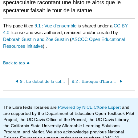
spectaculaire racontant une histoire alors que le
spectateur faisait le tour de la statue.
This page titled
9.1 : Vue d'ensemble
is shared under a
CC BY
4.0
license and was authored, remixed, and/or curated by
Deborah Gustlin and Zoe Gustlin
(
ASCCC Open Educational
Resources Initiative
) .
Back to top
9 : Le début de la colonisation (1550 de notre ère — 1750 de notre ère)
9.2 : Baroque d'Europe du Nord (1580 — début 1700)
The LibreTexts libraries are
Powered by NICE CXone Expert
and
are supported by the Department of Education Open Textbook Pilot
Project, the UC Davis Office of the Provost, the UC Davis Library,
the California State University Affordable Learning Solutions
Program, and Merlot. We also acknowledge previous National
Science Foundation support under grant numbers 1246120,