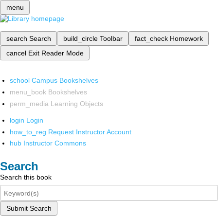
menu
search
Search
build_circle
Toolbar
fact_check
Homework
cancel
Exit Reader Mode
school
Campus Bookshelves
menu_book
Bookshelves
perm_media
Learning Objects
login
Login
how_to_reg
Request Instructor Account
hub
Instructor Commons
Search
Search this book
Submit Search