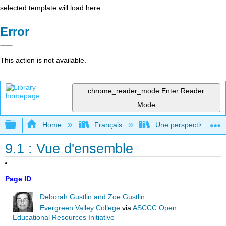
selected template will load here
Error
This action is not available.
chrome_reader_mode
Enter Reader
Mode
Expand/collapse global hierarchy
Home
Français
Une perspective mondial
9.1 : Vue d'ensemble
Page ID
Deborah Gustlin and Zoe Gustlin
Evergreen Valley College
via
ASCCC Open
Educational Resources Initiative