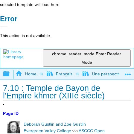
selected template will load here
Error
This action is not available.
chrome_reader_mode
Enter Reader
Mode
Expand/collapse global hierarchy
Home
Français
Une perspective mondial
7.10 : Temple de Bayon de
l'Empire khmer (XIIIe siècle)
Page ID
Deborah Gustlin and Zoe Gustlin
Evergreen Valley College
via
ASCCC Open