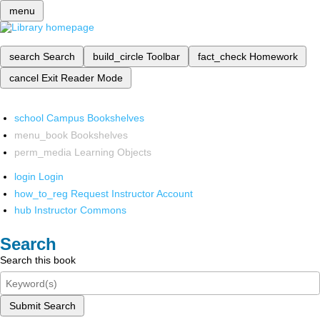
menu
search
Search
build_circle
Toolbar
fact_check
Homework
cancel
Exit Reader Mode
school
Campus Bookshelves
menu_book
Bookshelves
perm_media
Learning Objects
login
Login
how_to_reg
Request Instructor Account
hub
Instructor Commons
Search
Search this book
Submit Search