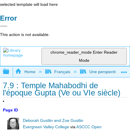
selected template will load here
Error
This action is not available.
chrome_reader_mode
Enter Reader
Mode
Expand/collapse global hierarchy
Home
Français
Une perspective mondial
7.9 : Temple Mahabodhi de
l'époque Gupta (Ve ou VIe siècle)
Page ID
Deborah Gustlin and Zoe Gustlin
Evergreen Valley College
via
ASCCC Open