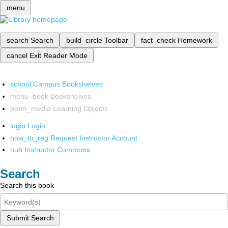
menu
search
Search
build_circle
Toolbar
fact_check
Homework
cancel
Exit Reader Mode
school
Campus Bookshelves
menu_book
Bookshelves
perm_media
Learning Objects
login
Login
how_to_reg
Request Instructor Account
hub
Instructor Commons
Search
Search this book
Submit Search