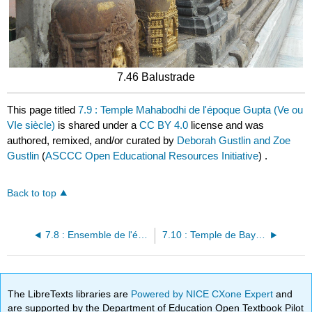
7.46 Balustrade
This page titled
7.9 : Temple Mahabodhi de l'époque Gupta (Ve ou
VIe siècle)
is shared under a
CC BY 4.0
license and was
authored, remixed, and/or curated by
Deborah Gustlin and Zoe
Gustlin
(
ASCCC Open Educational Resources Initiative
) .
Back to top
7.8 : Ensemble de l'église éthiopienne de Lalibela (XIIe et XIIIe siècles)
7.10 : Temple de Bayon de l'Empire khmer (XIIIe siècle)
The LibreTexts libraries are
Powered by NICE CXone Expert
and
are supported by the Department of Education Open Textbook Pilot