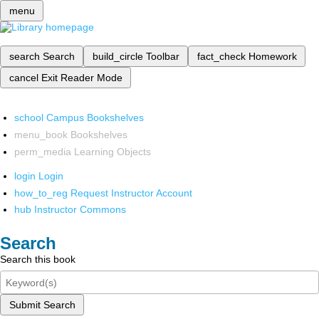
menu
search
Search
build_circle
Toolbar
fact_check
Homework
cancel
Exit Reader Mode
school
Campus Bookshelves
menu_book
Bookshelves
perm_media
Learning Objects
login
Login
how_to_reg
Request Instructor Account
hub
Instructor Commons
Search
Search this book
Submit Search