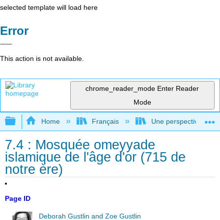
selected template will load here
Error
This action is not available.
chrome_reader_mode
Enter Reader
Mode
Expand/collapse global hierarchy
Home
Français
Une perspective mondial
7.4 : Mosquée omeyyade
islamique de l'âge d'or (715 de
notre ère)
Page ID
Deborah Gustlin and Zoe Gustlin