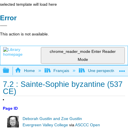
selected template will load here
Error
This action is not available.
chrome_reader_mode
Enter Reader
Mode
Expand/collapse global hierarchy
Home
Français
Une perspective mondial
7.2 : Sainte-Sophie byzantine (537
CE)
Page ID
Deborah Gustlin and Zoe Gustlin
Evergreen Valley College
via
ASCCC Open