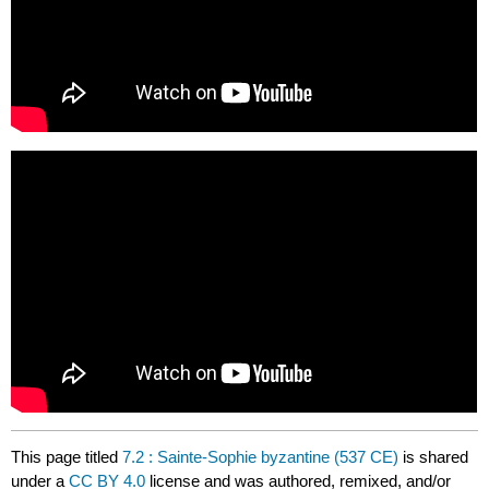
This page titled
7.2 : Sainte-Sophie byzantine (537 CE)
is shared
under a
CC BY 4.0
license and was authored, remixed, and/or