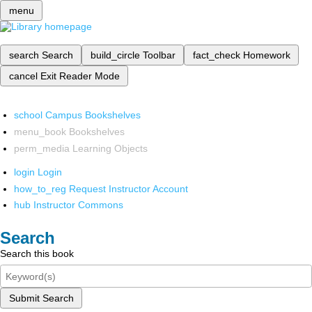
menu
search
Search
build_circle
Toolbar
fact_check
Homework
cancel
Exit Reader Mode
school
Campus Bookshelves
menu_book
Bookshelves
perm_media
Learning Objects
login
Login
how_to_reg
Request Instructor Account
hub
Instructor Commons
Search
Search this book
Submit Search