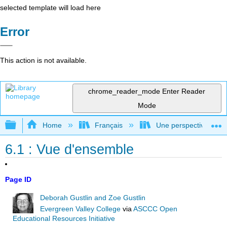
selected template will load here
Error
This action is not available.
chrome_reader_mode
Enter Reader
Mode
Expand/collapse global hierarchy
Home
Français
Une perspective mondial
6.1 : Vue d'ensemble
Page ID
Deborah Gustlin and Zoe Gustlin
Evergreen Valley College
via
ASCCC Open
Educational Resources Initiative