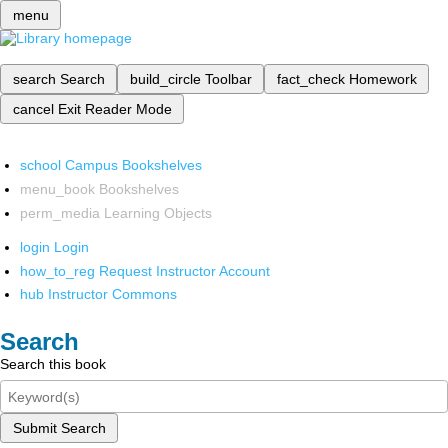
menu
search
Search
build_circle
Toolbar
fact_check
Homework
cancel
Exit Reader Mode
school
Campus Bookshelves
menu_book
Bookshelves
perm_media
Learning Objects
login
Login
how_to_reg
Request Instructor Account
hub
Instructor Commons
Search
Search this book
Submit Search