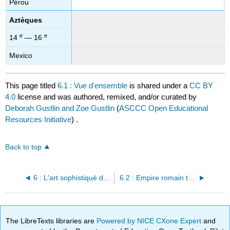
Pérou
Aztèques
e
e
14
— 16
Mexico
This page titled
6.1 : Vue d'ensemble
is shared under a
CC BY
4.0
license and was authored, remixed, and/or curated by
Deborah Gustlin and Zoe Gustlin
(
ASCCC Open Educational
Resources Initiative
) .
Back to top
6 : L'art sophistiqué des cultures (200 CE — 1400 CE)
6.2 : Empire romain tardif (IIIe s. — VIe siècle)
The LibreTexts libraries are
Powered by NICE CXone Expert
and