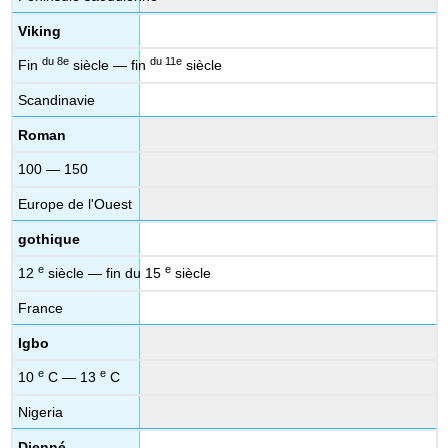
Viking
du 8e
du 11e
Fin
siècle — fin
siècle
Scandinavie
Roman
100 — 150
Europe de l'Ouest
gothique
e
e
12
siècle — fin du 15
siècle
France
Igbo
e
e
10
C — 13
C
Nigeria
Djenné