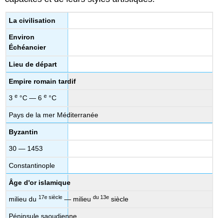
La civilisation
Environ
Échéancier
Lieu de départ
Empire romain tardif
e
e
3
°C — 6
°C
Pays de la mer Méditerranée
Byzantin
30 — 1453
Constantinople
Âge d'or islamique
17e siècle
du 13e
milieu du
— milieu
siècle
Péninsule saoudienne