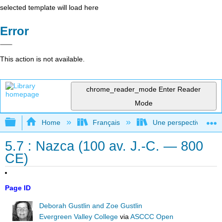
selected template will load here
Error
This action is not available.
chrome_reader_mode
Enter Reader
Mode
Expand/collapse global hierarchy
Home
Français
Une perspective mondial
5.7 : Nazca (100 av. J.-C. — 800
CE)
Page ID
Deborah Gustlin and Zoe Gustlin
Evergreen Valley College
via
ASCCC Open