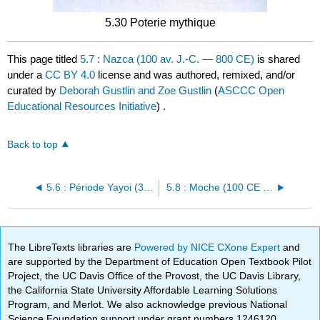
5.30 Poterie mythique
This page titled
5.7 : Nazca (100 av. J.-C. — 800 CE)
is shared
under a
CC BY 4.0
license and was authored, remixed, and/or
curated by
Deborah Gustlin and Zoe Gustlin
(
ASCCC Open
Educational Resources Initiative
) .
Back to top
5.6 : Période Yayoi (300 av. J.-C. — 300 CE)
5.8 : Moche (100 CE — 800 CE)
The LibreTexts libraries are
Powered by NICE CXone Expert
and
are supported by the Department of Education Open Textbook Pilot
Project, the UC Davis Office of the Provost, the UC Davis Library,
the California State University Affordable Learning Solutions
Program, and Merlot. We also acknowledge previous National
Science Foundation support under grant numbers 1246120,