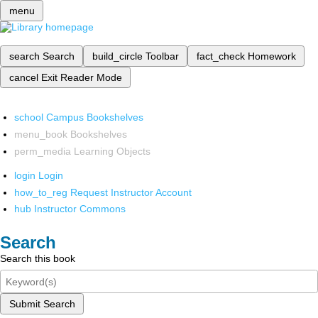
menu
search
Search
build_circle
Toolbar
fact_check
Homework
cancel
Exit Reader Mode
school
Campus Bookshelves
menu_book
Bookshelves
perm_media
Learning Objects
login
Login
how_to_reg
Request Instructor Account
hub
Instructor Commons
Search
Search this book
Submit Search