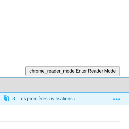
chrome_reader_mode
Enter Reader Mode
Exp
3 : Les premières civilisations et leur art (5000 av. J.-C. 