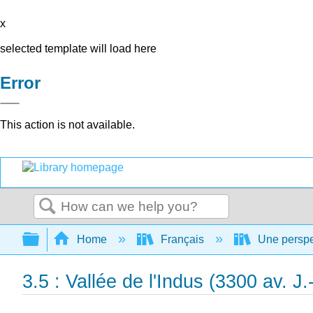
x
selected template will load here
Error
This action is not available.
Search
Expand/collapse global hierarchy
Home
Français
Une perspec
3.5 : Vallée de l'Indus (3300 av. 