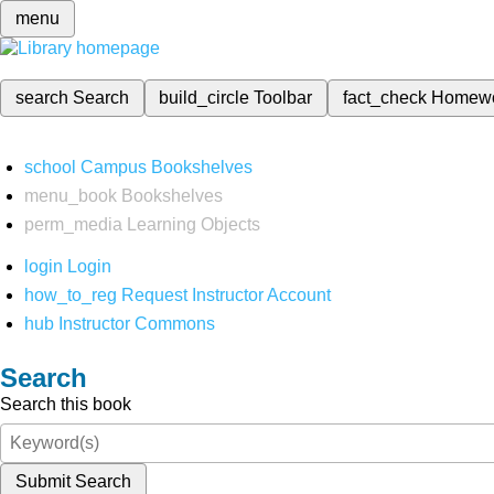
menu
search
Search
build_circle
Toolbar
fact_check
Homew
school
Campus Bookshelves
menu_book
Bookshelves
perm_media
Learning Objects
login
Login
how_to_reg
Request Instructor Account
hub
Instructor Commons
Search
Search this book
Submit Search