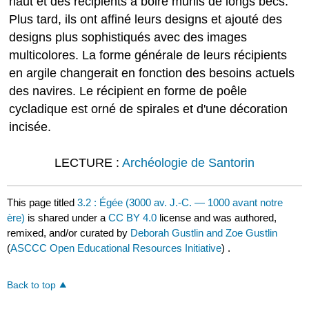
haut et des récipients à boire munis de longs becs.
Plus tard, ils ont affiné leurs designs et ajouté des
designs plus sophistiqués avec des images
multicolores. La forme générale de leurs récipients
en argile changerait en fonction des besoins actuels
des navires. Le récipient en forme de poêle
cycladique est orné de spirales et d'une décoration
incisée.
LECTURE :
Archéologie de Santorin
This page titled
3.2 : Égée (3000 av. J.-C. — 1000 avant notre
ère)
is shared under a
CC BY 4.0
license and was authored,
remixed, and/or curated by
Deborah Gustlin and Zoe Gustlin
(
ASCCC Open Educational Resources Initiative
) .
Back to top