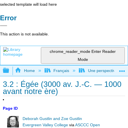
selected template will load here
Error
This action is not available.
chrome_reader_mode
Enter Reader
Mode
Expand/collapse global hierarchy
Home
Français
Une perspective mondial
3.2 : Égée (3000 av. J.-C. — 1000
avant notre ère)
Page ID
Deborah Gustlin and Zoe Gustlin
Evergreen Valley College
via
ASCCC Open