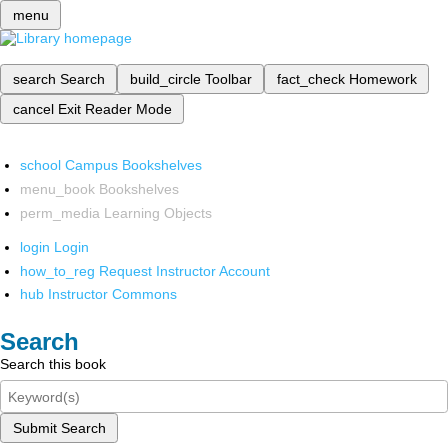
menu
search
Search
build_circle
Toolbar
fact_check
Homework
cancel
Exit Reader Mode
school
Campus Bookshelves
menu_book
Bookshelves
perm_media
Learning Objects
login
Login
how_to_reg
Request Instructor Account
hub
Instructor Commons
Search
Search this book
Submit Search