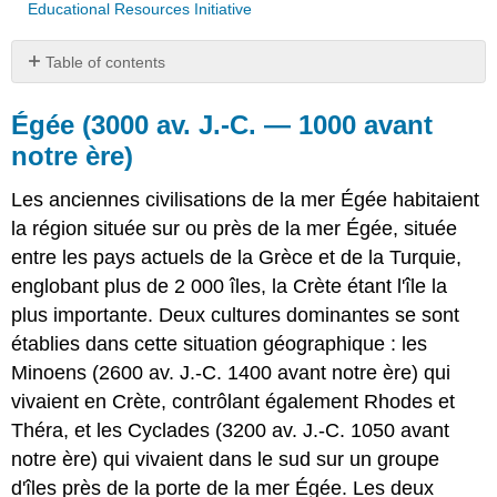
Educational Resources Initiative
Table of contents
Égée
(3000
Égée (3000 av. J.-C. — 1000 avant
av.
notre ère)
J.-
C.
Les anciennes civilisations de la mer Égée habitaient
—
1000
la région située sur ou près de la mer Égée, située
avant
entre les pays actuels de la Grèce et de la Turquie,
notre
englobant plus de 2 000 îles, la Crète étant l'île la
ère)
plus importante. Deux cultures dominantes se sont
établies dans cette situation géographique : les
Minoens (2600 av. J.-C. 1400 avant notre ère) qui
vivaient en Crète, contrôlant également Rhodes et
Théra, et les Cyclades (3200 av. J.-C. 1050 avant
notre ère) qui vivaient dans le sud sur un groupe
d'îles près de la porte de la mer Égée. Les deux