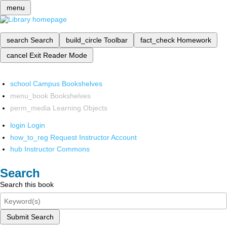
menu
search
Search
build_circle
Toolbar
fact_check
Homework
cancel
Exit Reader Mode
school
Campus Bookshelves
menu_book
Bookshelves
perm_media
Learning Objects
login
Login
how_to_reg
Request Instructor Account
hub
Instructor Commons
Search
Search this book
Submit Search