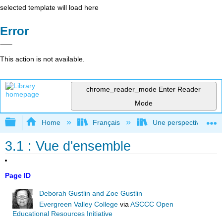
selected template will load here
Error
This action is not available.
chrome_reader_mode
Enter Reader
Mode
Expand/collapse global hierarchy
Home
Français
Une perspective mondial
3.1 : Vue d'ensemble
Page ID
Deborah Gustlin and Zoe Gustlin
Evergreen Valley College
via
ASCCC Open
Educational Resources Initiative