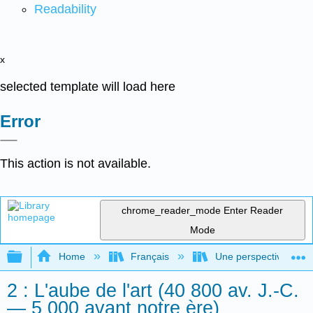
Readability
x
selected template will load here
Error
This action is not available.
chrome_reader_mode
Enter Reader
Mode
Expand/collapse global hierarchy
Home
Français
Une perspective mondial
2 : L'aube de l'art (40 800 av. J.-C.
— 5 000 avant notre ère)