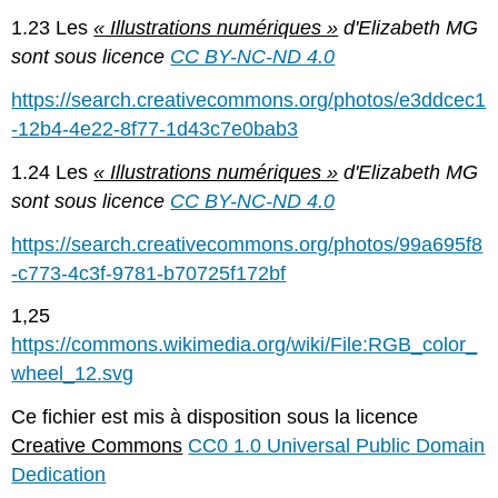
1.23 Les
« Illustrations numériques »
d'Elizabeth MG
sont sous licence
CC BY-NC-ND 4.0
https://search.creativecommons.org/photos/e3ddcec1
-12b4-4e22-8f77-1d43c7e0bab3
1.24 Les
« Illustrations numériques »
d'Elizabeth MG
sont sous licence
CC BY-NC-ND 4.0
https://search.creativecommons.org/photos/99a695f8
-c773-4c3f-9781-b70725f172bf
1,25
https://commons.wikimedia.org/wiki/File:RGB_color_
wheel_12.svg
Ce fichier est mis à disposition sous la licence
Creative Commons
CC0 1.0 Universal Public Domain
Dedication