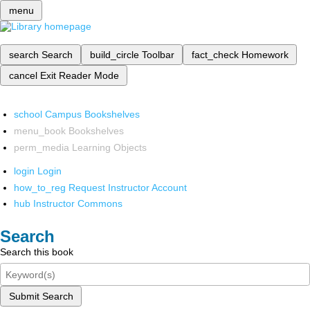
menu
search
Search
build_circle
Toolbar
fact_check
Homework
cancel
Exit Reader Mode
school
Campus Bookshelves
menu_book
Bookshelves
perm_media
Learning Objects
login
Login
how_to_reg
Request Instructor Account
hub
Instructor Commons
Search
Search this book
Submit Search