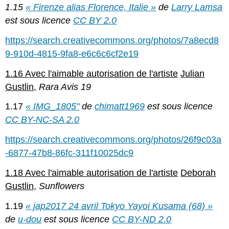
1.15
« Firenze alias Florence, Italie »
de
Larry Lamsa
est sous licence
CC BY 2.0
https://search.creativecommons.org/photos/7a8ecd8
9-910d-4815-9fa8-e6c6c6cf2e19
1.16 Avec l'aimable autorisation de l'artiste
Julian
Gustlin,
Rara Avis 19
1.17
« IMG_1805"
de
chimatt1969
est sous licence
CC BY-NC-SA 2.0
https://search.creativecommons.org/photos/26f9c03a
-6877-47b8-86fc-311f10025dc9
1.18 Avec l'aimable autorisation de l'artiste
Deborah
Gustlin,
Sunflowers
1.19
« jap2017 24 avril Tokyo Yayoi Kusama (68) »
de
u-dou
est sous licence
CC BY-ND 2.0