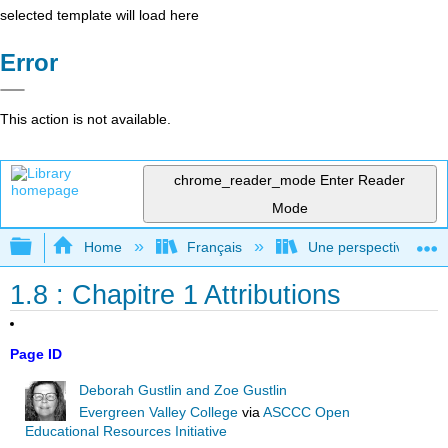
selected template will load here
Error
This action is not available.
chrome_reader_mode
Enter Reader
Mode
Expand/collapse global hierarchy
Home
Français
Une perspective mondial
1.8 : Chapitre 1 Attributions
Page ID
Deborah Gustlin and Zoe Gustlin
Evergreen Valley College
via
ASCCC Open
Educational Resources Initiative