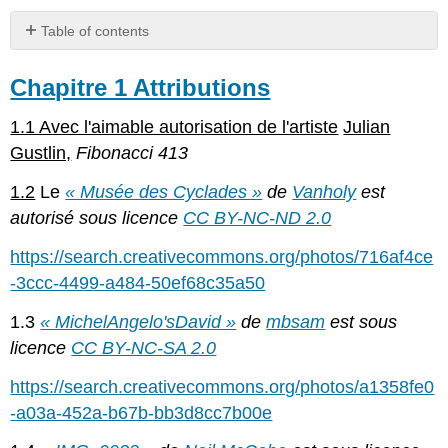
Table of contents
Chapitre
1
Chapitre 1 Attributions
Attributions
1.1 Avec l'aimable autorisation de l'artiste
Julian
Gustlin,
Fibonacci 413
1.2
Le
« Musée des Cyclades »
de
Vanholy
est
autorisé sous licence
CC BY-NC-ND 2.0
https://search.creativecommons.org/photos/716af4ce
-3ccc-4499-a484-50ef68c35a50
1.3
« MichelAngelo'sDavid »
de
mbsam
est sous
licence
CC BY-NC-SA 2.0
https://search.creativecommons.org/photos/a1358fe0
-a03a-452a-b67b-bb3d8cc7b00e