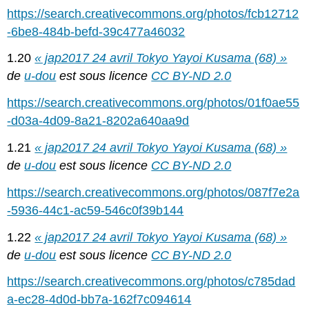
https://search.creativecommons.org/photos/fcb12712
-6be8-484b-befd-39c477a46032
1.20
« jap2017 24 avril Tokyo Yayoi Kusama (68) »
de
u-dou
est sous licence
CC BY-ND 2.0
https://search.creativecommons.org/photos/01f0ae55
-d03a-4d09-8a21-8202a640aa9d
1.21
« jap2017 24 avril Tokyo Yayoi Kusama (68) »
de
u-dou
est sous licence
CC BY-ND 2.0
https://search.creativecommons.org/photos/087f7e2a
-5936-44c1-ac59-546c0f39b144
1.22
« jap2017 24 avril Tokyo Yayoi Kusama (68) »
de
u-dou
est sous licence
CC BY-ND 2.0
https://search.creativecommons.org/photos/c785dad
a-ec28-4d0d-bb7a-162f7c094614