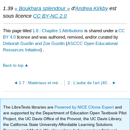
1.39
« Boukhara splendour »
d'
Andrea Kirkby
est
sous licence
CC BY-NC 2.0
This page titled
1.8 : Chapitre 1 Attributions
is shared under a
CC
BY 4.0
license and was authored, remixed, and/or curated by
Deborah Gustlin and Zoe Gustlin
(
ASCCC Open Educational
Resources Initiative
) .
Back to top
1.7 : Matériaux et méthodes artistiques
2 : L'aube de l'art (40 800 av. J.-C. — 5 000 avant notre ère)
The LibreTexts libraries are
Powered by NICE CXone Expert
and
are supported by the Department of Education Open Textbook Pilot
Project, the UC Davis Office of the Provost, the UC Davis Library,
the California State University Affordable Learning Solutions