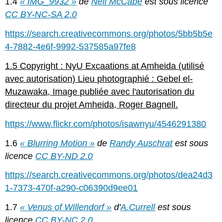
1.4
« IMG_9932 »
de
Neil McCabe
est sous licence
CC BY-NC-SA 2.0
https://search.creativecommons.org/photos/5bb5b5e
4-7882-4e6f-9992-537585a97fe8
1.5 Copyright : NyU Excaations at Amheida (utilisé
avec autorisation) Lieu photographié : Gebel el-
Muzawaka, Image publiée avec l'autorisation du
directeur du projet Amheida, Roger Bagnell.
https://www.flickr.com/photos/isawnyu/4546291380
1.6
« Blurring Motion »
de
Randy Auschrat
est sous
licence
CC BY-ND 2.0
https://search.creativecommons.org/photos/dea24d3
1-7373-470f-a290-c06390d9ee01
1.7
« Venus of Willendorf »
d'
A.Currell
est sous
licence
CC BY-NC 2.0