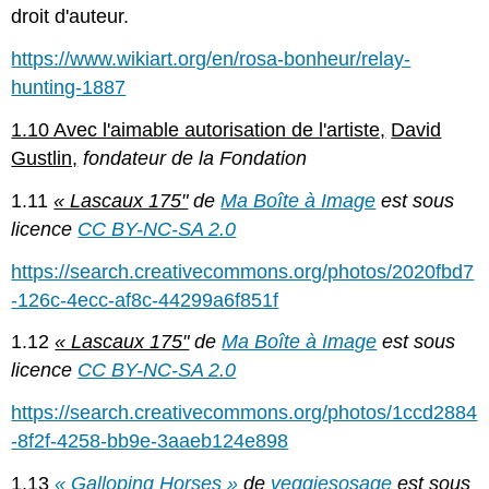
droit d'auteur.
https://www.wikiart.org/en/rosa-bonheur/relay-
hunting-1887
1.10 Avec l'aimable autorisation de l'artiste,
David
Gustlin,
fondateur de la Fondation
1.11
« Lascaux 175"
de
Ma Boîte à Image
est sous
licence
CC BY-NC-SA 2.0
https://search.creativecommons.org/photos/2020fbd7
-126c-4ecc-af8c-44299a6f851f
1.12
« Lascaux 175"
de
Ma Boîte à Image
est sous
licence
CC BY-NC-SA 2.0
https://search.creativecommons.org/photos/1ccd2884
-8f2f-4258-bb9e-3aaeb124e898
1.13
« Galloping Horses »
de
veggiesosage
est sous