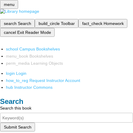
menu
search
Search
build_circle
Toolbar
fact_check
Homework
cancel
Exit Reader Mode
school
Campus Bookshelves
menu_book
Bookshelves
perm_media
Learning Objects
login
Login
how_to_reg
Request Instructor Account
hub
Instructor Commons
Search
Search this book
Submit Search