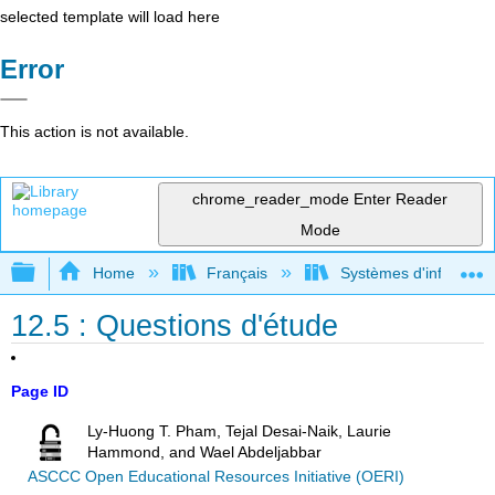
selected template will load here
Error
This action is not available.
chrome_reader_mode
Enter Reader
Mode
Expand/collapse global hierarchy
Home
Français
Systèmes d'informatio
12.5 : Questions d'étude
Page ID
Ly-Huong T. Pham, Tejal Desai-Naik, Laurie
Hammond, and Wael Abdeljabbar
ASCCC Open Educational Resources Initiative (OERI)