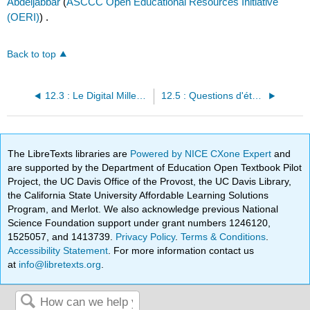
Abdeljabbar
(
ASCCC Open Educational Resources Initiative
(OERI)
) .
Back to top
12.3 : Le Digital Millennium Copyright Act
12.5 : Questions d'étude
The LibreTexts libraries are
Powered by NICE CXone Expert
and
are supported by the Department of Education Open Textbook Pilot
Project, the UC Davis Office of the Provost, the UC Davis Library,
the California State University Affordable Learning Solutions
Program, and Merlot. We also acknowledge previous National
Science Foundation support under grant numbers 1246120,
1525057, and 1413739.
Privacy Policy
.
Terms & Conditions
.
Accessibility Statement
. For more information contact us
at
info@libretexts.org
.