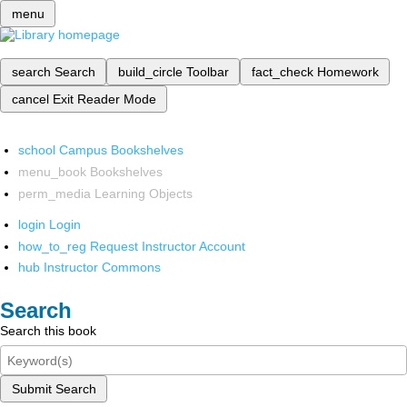
menu
search
Search
build_circle
Toolbar
fact_check
Homework
cancel
Exit Reader Mode
school
Campus Bookshelves
menu_book
Bookshelves
perm_media
Learning Objects
login
Login
how_to_reg
Request Instructor Account
hub
Instructor Commons
Search
Search this book
Submit Search