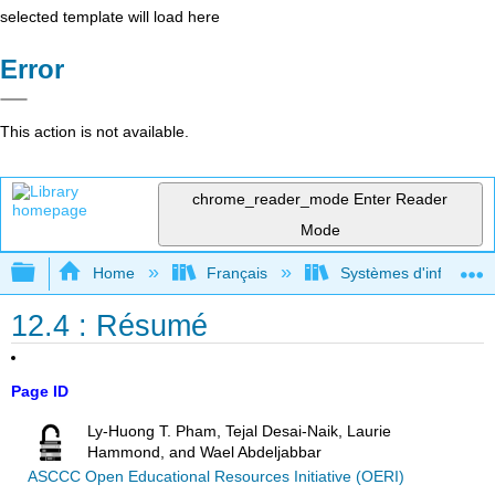
selected template will load here
Error
This action is not available.
chrome_reader_mode
Enter Reader
Mode
Expand/collapse global hierarchy
Home
Français
Systèmes d'informatio
12.4 : Résumé
Page ID
Ly-Huong T. Pham, Tejal Desai-Naik, Laurie
Hammond, and Wael Abdeljabbar
ASCCC Open Educational Resources Initiative (OERI)