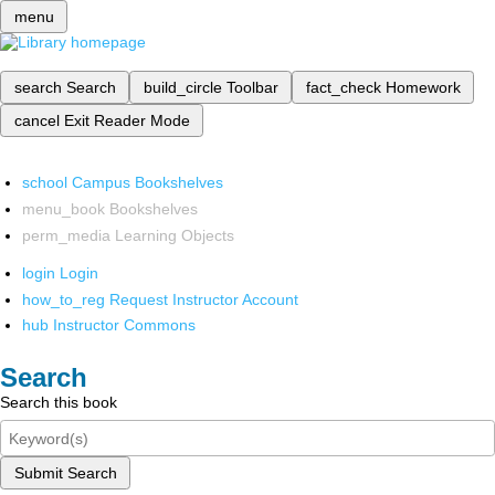
menu
search
Search
build_circle
Toolbar
fact_check
Homework
cancel
Exit Reader Mode
school
Campus Bookshelves
menu_book
Bookshelves
perm_media
Learning Objects
login
Login
how_to_reg
Request Instructor Account
hub
Instructor Commons
Search
Search this book
Submit Search