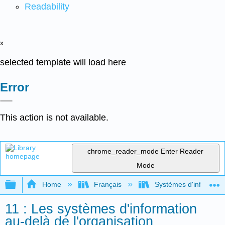
Readability
x
selected template will load here
Error
This action is not available.
chrome_reader_mode
Enter Reader
Mode
Expand/collapse global hierarchy
Home
Français
Systèmes d'informatio
11 : Les systèmes d'information
au-delà de l'organisation