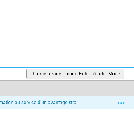
chrome_reader_mode
Enter Reader Mode
Exp
rmation au service d'un avantage stratégique
10 : Dév