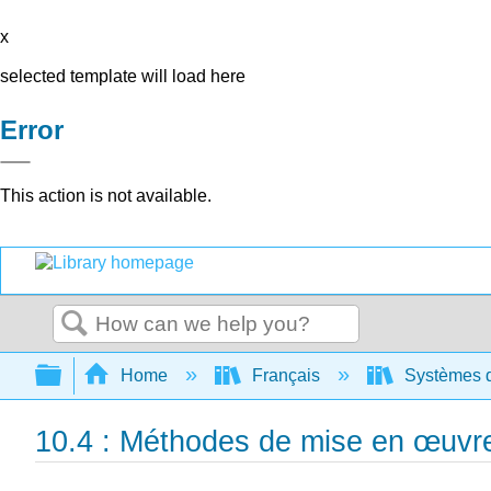
x
selected template will load here
Error
This action is not available.
Search
Expand/collapse global hierarchy
Home
Français
Systèmes d'
10.4 : Méthodes de mise en œuvr