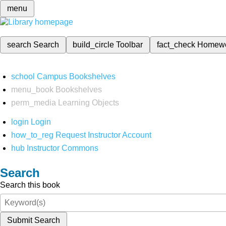
menu
search
Search
build_circle
Toolbar
fact_check
Homew
school
Campus Bookshelves
menu_book
Bookshelves
perm_media
Learning Objects
login
Login
how_to_reg
Request Instructor Account
hub
Instructor Commons
Search
Search this book
Submit Search