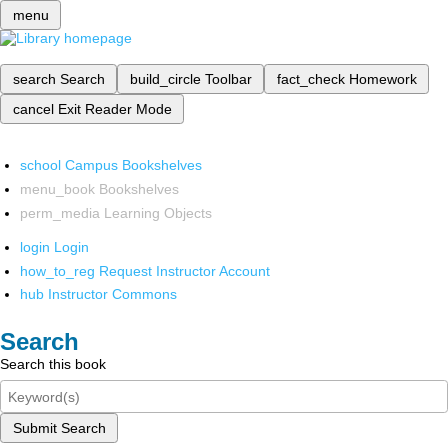
menu
search
Search
build_circle
Toolbar
fact_check
Homework
cancel
Exit Reader Mode
school
Campus Bookshelves
menu_book
Bookshelves
perm_media
Learning Objects
login
Login
how_to_reg
Request Instructor Account
hub
Instructor Commons
Search
Search this book
Submit Search