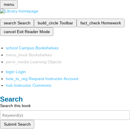
menu
search
Search
build_circle
Toolbar
fact_check
Homework
cancel
Exit Reader Mode
school
Campus Bookshelves
menu_book
Bookshelves
perm_media
Learning Objects
login
Login
how_to_reg
Request Instructor Account
hub
Instructor Commons
Search
Search this book
Submit Search