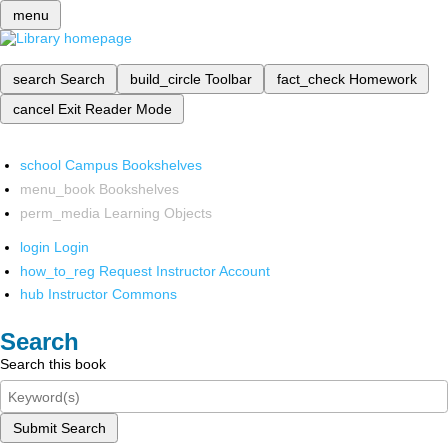
menu
search
Search
build_circle
Toolbar
fact_check
Homework
cancel
Exit Reader Mode
school
Campus Bookshelves
menu_book
Bookshelves
perm_media
Learning Objects
login
Login
how_to_reg
Request Instructor Account
hub
Instructor Commons
Search
Search this book
Submit Search