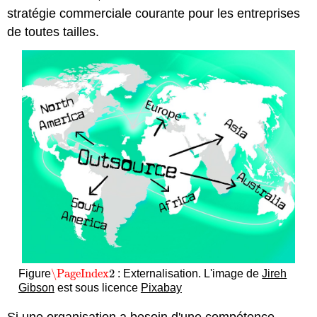
stratégie commerciale courante pour les entreprises
de toutes tailles.
\PageIndex
2
Figure
: Externalisation. L'image de
Jireh
\PageIndex
2
Gibson
est sous licence
Pixabay
Si une organisation a besoin d'une compétence