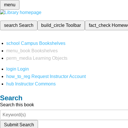
menu
search
Search
build_circle
Toolbar
fact_check
Homew
school
Campus Bookshelves
menu_book
Bookshelves
perm_media
Learning Objects
login
Login
how_to_reg
Request Instructor Account
hub
Instructor Commons
Search
Search this book
Submit Search