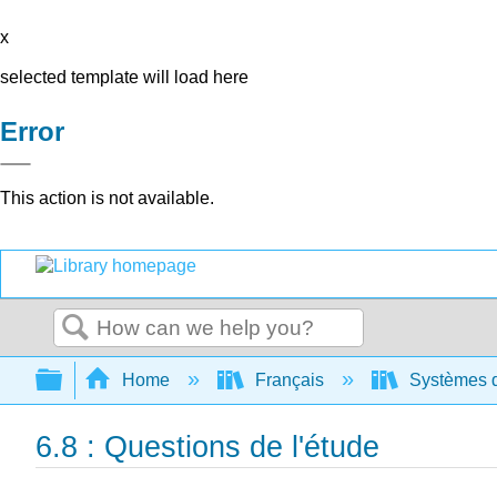
x
selected template will load here
Error
This action is not available.
Search
Expand/collapse global hierarchy
Home
Français
Systèmes d'
6.8 : Questions de l'étude