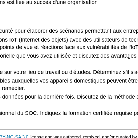
ns est liée au succès d'une organisation
urité pour élaborer des scénarios permettant aux entrep
ons IoT (Internet des objets) avec des utilisateurs de te
oints de vue et réactions face aux vulnérabilités de l'IoT
rielle que vous avez utilisée et discutez des avantages e
e sur votre lieu de travail ou d'études. Déterminez s'il s'
bles auxquelles vos appareils domestiques peuvent être e
y remédier.
nnées pour la dernière fois. Discutez de la méthode que
ssionnel du SOC. Indiquez la formation certifiée requis
BY-NC-SA 3.0
license and was authored, remixed, and/or curated b