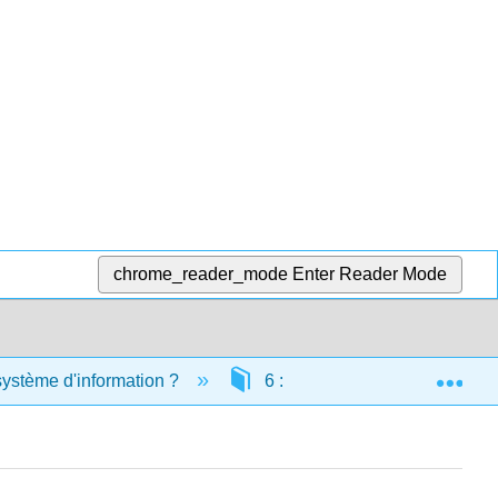
chrome_reader_mode
Enter Reader Mode
Exp
système d'information ?
6 : Sécurité des systèmes d'i