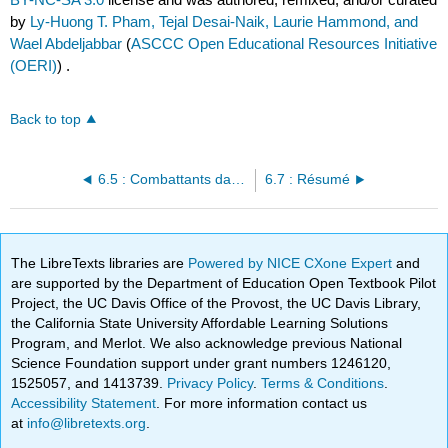
by
Ly-Huong T. Pham, Tejal Desai-Naik, Laurie Hammond, and
Wael Abdeljabbar
(
ASCCC Open Educational Resources Initiative
(OERI)
) .
Back to top
6.5 : Combattants dans la guerre contre la cybercriminalité - Le centre d'opérations de sécurité moderne
6.7 : Résumé
The LibreTexts libraries are
Powered by NICE CXone Expert
and
are supported by the Department of Education Open Textbook Pilot
Project, the UC Davis Office of the Provost, the UC Davis Library,
the California State University Affordable Learning Solutions
Program, and Merlot. We also acknowledge previous National
Science Foundation support under grant numbers 1246120,
1525057, and 1413739.
Privacy Policy
.
Terms & Conditions
.
Accessibility Statement
. For more information contact us
at
info@libretexts.org
.