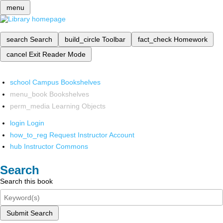
menu
search
Search
build_circle
Toolbar
fact_check
Homework
cancel
Exit Reader Mode
school
Campus Bookshelves
menu_book
Bookshelves
perm_media
Learning Objects
login
Login
how_to_reg
Request Instructor Account
hub
Instructor Commons
Search
Search this book
Submit Search