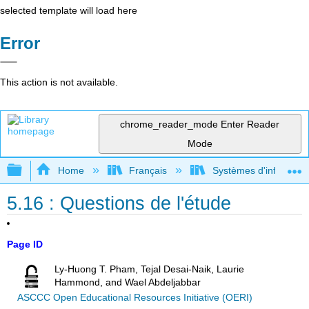
selected template will load here
Error
This action is not available.
chrome_reader_mode
Enter Reader
Mode
Expand/collapse global hierarchy
Home
Français
Systèmes d'informatio
5.16 : Questions de l'étude
Page ID
Ly-Huong T. Pham, Tejal Desai-Naik, Laurie
Hammond, and Wael Abdeljabbar
ASCCC Open Educational Resources Initiative (OERI)