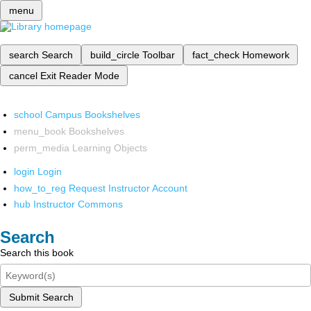
menu
search
Search
build_circle
Toolbar
fact_check
Homework
cancel
Exit Reader Mode
school
Campus Bookshelves
menu_book
Bookshelves
perm_media
Learning Objects
login
Login
how_to_reg
Request Instructor Account
hub
Instructor Commons
Search
Search this book
Submit Search