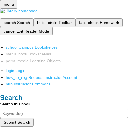
menu
search
Search
build_circle
Toolbar
fact_check
Homework
cancel
Exit Reader Mode
school
Campus Bookshelves
menu_book
Bookshelves
perm_media
Learning Objects
login
Login
how_to_reg
Request Instructor Account
hub
Instructor Commons
Search
Search this book
Submit Search