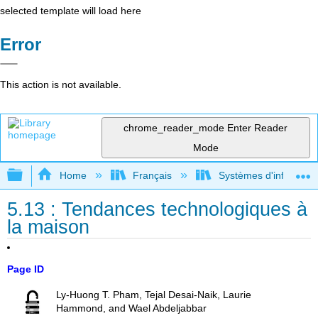
selected template will load here
Error
This action is not available.
chrome_reader_mode
Enter Reader
Mode
Expand/collapse global hierarchy
Home
Français
Systèmes d'informatio
5.13 : Tendances technologiques à
la maison
Page ID
Ly-Huong T. Pham, Tejal Desai-Naik, Laurie
Hammond, and Wael Abdeljabbar