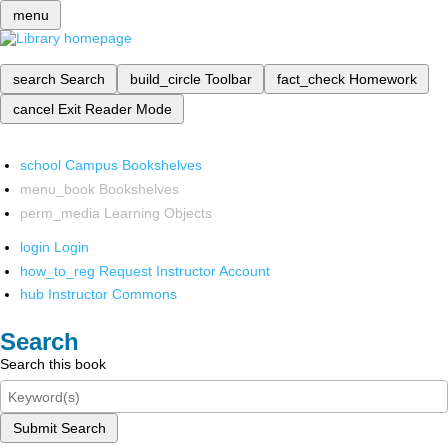
menu
search
Search
build_circle
Toolbar
fact_check
Homework
cancel
Exit Reader Mode
school
Campus Bookshelves
menu_book
Bookshelves
perm_media
Learning Objects
login
Login
how_to_reg
Request Instructor Account
hub
Instructor Commons
Search
Search this book
Submit Search