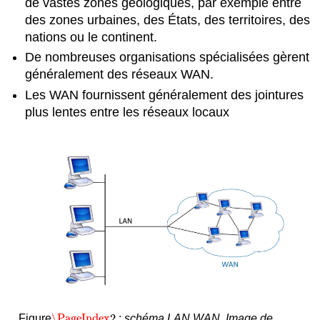
de vastes zones géologiques, par exemple entre
des zones urbaines, des États, des territoires, des
nations ou le continent.
De nombreuses organisations spécialisées gèrent
généralement des réseaux WAN.
Les WAN fournissent généralement des jointures
plus lentes entre les réseaux locaux
\PageIndex
2
Figure
:
schéma LAN WAN.
Image
de
\PageIndex
2