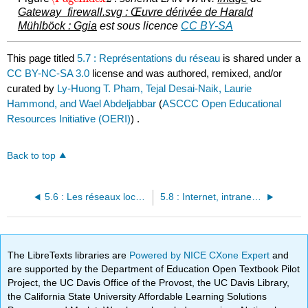
Gateway_firewall.svg : Œuvre dérivée de Harald
Mühlböck : Ggia
est sous licence
CC BY-SA
This page titled
5.7 : Représentations du réseau
is shared under a
CC BY-NC-SA 3.0
license and was authored, remixed, and/or
curated by
Ly-Huong T. Pham, Tejal Desai-Naik, Laurie
Hammond, and Wael Abdeljabbar
(
ASCCC Open Educational
Resources Initiative (OERI)
) .
Back to top
5.6 : Les réseaux locaux, les réseaux étendus et Internet
5.8 : Internet, intranets et extranets
The LibreTexts libraries are
Powered by NICE CXone Expert
and
are supported by the Department of Education Open Textbook Pilot
Project, the UC Davis Office of the Provost, the UC Davis Library,
the California State University Affordable Learning Solutions