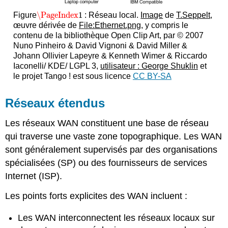
\PageIndex
1
Figure
: Réseau local.
Image
de
T.Seppelt
,
\PageIndex
1
œuvre dérivée de
File:Ethernet.png
, y compris le
contenu de la bibliothèque Open Clip Art, par © 2007
Nuno Pinheiro & David Vignoni & David Miller &
Johann Ollivier Lapeyre & Kenneth Wimer & Riccardo
Iaconelli/ KDE/ LGPL 3,
utilisateur : George Shuklin
et
le projet Tango ! est sous licence
CC BY-SA
Réseaux étendus
Les réseaux WAN constituent une base de réseau
qui traverse une vaste zone topographique. Les WAN
sont généralement supervisés par des organisations
spécialisées (SP) ou des fournisseurs de services
Internet (ISP).
Les points forts explicites des WAN incluent :
Les WAN interconnectent les réseaux locaux sur