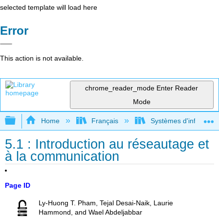
selected template will load here
Error
This action is not available.
chrome_reader_mode
Enter Reader
Mode
Expand/collapse global hierarchy
Home
Français
Systèmes d'informatio
5.1 : Introduction au réseautage et
à la communication
Page ID
Ly-Huong T. Pham, Tejal Desai-Naik, Laurie
Hammond, and Wael Abdeljabbar