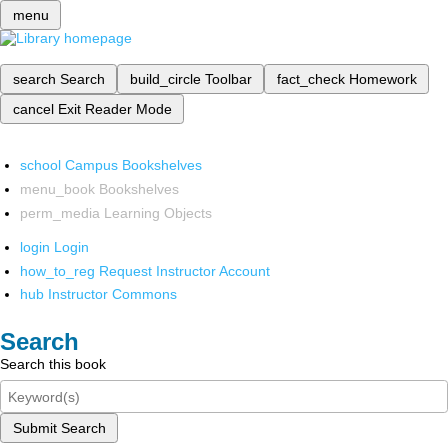
menu
search
Search
build_circle
Toolbar
fact_check
Homework
cancel
Exit Reader Mode
school
Campus Bookshelves
menu_book
Bookshelves
perm_media
Learning Objects
login
Login
how_to_reg
Request Instructor Account
hub
Instructor Commons
Search
Search this book
Submit Search