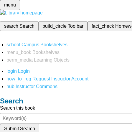
menu
search
Search
build_circle
Toolbar
fact_check
Homew
school
Campus Bookshelves
menu_book
Bookshelves
perm_media
Learning Objects
login
Login
how_to_reg
Request Instructor Account
hub
Instructor Commons
Search
Search this book
Submit Search