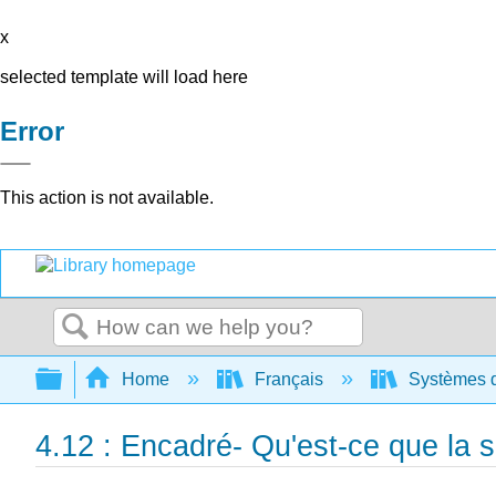
x
selected template will load here
Error
This action is not available.
Search
Expand/collapse global hierarchy
Home
Français
Systèmes d'
4.12 : Encadré- Qu'est-ce que la