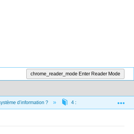
chrome_reader_mode
Enter Reader Mode
Exp
système d'information ?
4 : Données et bases de do