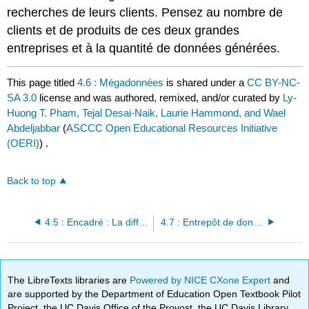
recherches de leurs clients. Pensez au nombre de
clients et de produits de ces deux grandes
entreprises et à la quantité de données générées.
This page titled
4.6 : Mégadonnées
is shared under a
CC BY-NC-
SA 3.0
license and was authored, remixed, and/or curated by
Ly-
Huong T. Pham, Tejal Desai-Naik, Laurie Hammond, and Wael
Abdeljabbar
(
ASCCC Open Educational Resources Initiative
(OERI)
) .
Back to top
4.5 : Encadré : La différence entre une base de données et une feuille de calcul
4.7 : Entrepôt de données
The LibreTexts libraries are
Powered by NICE CXone Expert
and
are supported by the Department of Education Open Textbook Pilot
Project, the UC Davis Office of the Provost, the UC Davis Library,