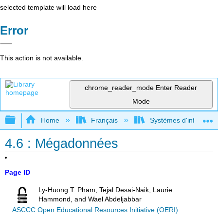
selected template will load here
Error
This action is not available.
chrome_reader_mode
Enter Reader
Mode
Expand/collapse global hierarchy
Home
Français
Systèmes d'informatio
4.6 : Mégadonnées
Page ID
Ly-Huong T. Pham, Tejal Desai-Naik, Laurie
Hammond, and Wael Abdeljabbar
ASCCC Open Educational Resources Initiative (OERI)