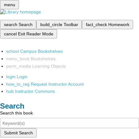
menu
search
Search
build_circle
Toolbar
fact_check
Homework
cancel
Exit Reader Mode
school
Campus Bookshelves
menu_book
Bookshelves
perm_media
Learning Objects
login
Login
how_to_reg
Request Instructor Account
hub
Instructor Commons
Search
Search this book
Submit Search