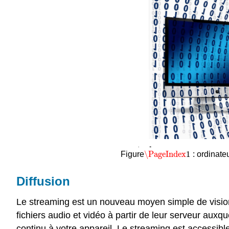
\PageIndex
1
Figure
: ordinat
\PageIndex
1
Diffusion
Le streaming est un nouveau moyen simple de vision
fichiers audio et vidéo à partir de leur serveur auxq
continu à votre appareil. Le streaming est accessibl