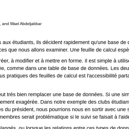
, and Wael Abdeljabbar
aux étudiants, ils décident rapidement qu'une base de don
ences que nous allons examiner. Une feuille de calcul es
réer, à modifier et à mettre en forme. Il est simple à uti
ée, comme dans une table de base de données. Les deux 
 pratiques des feuilles de calcul est l'accessibilité part
 peut très bien remplacer une base de données. Si une sim
blement exagérée. Dans notre exemple des clubs étudiants
du président, nous pourrions nous en sortir avec une se
mbres serait problématique si le suivi se faisait à l'aide
angés, ou lorsque les relations entre ces types de donné