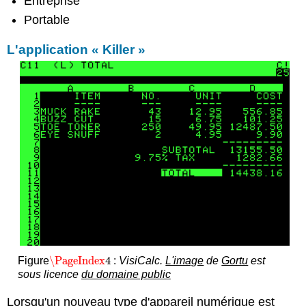
Entreprise
Portable
L'application « Killer »
\PageIndex
4
Figure
:
VisiCalc.
L'image
de
Gortu
est
\PageIndex
4
sous licence
du domaine public
Lorsqu'un nouveau type d'appareil numérique est