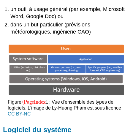
un outil à usage général (par exemple, Microsoft
Word, Google Doc) ou
dans un but particulier (prévisions
météorologiques, ingénierie CAO)
\PageIndex
1
Figure
: Vue d'ensemble des types de
\PageIndex
1
logiciels. L'image de Ly-Huong Pham est sous licence
CC BY-NC
Logiciel du système