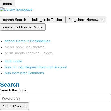
menu
search
Search
build_circle
Toolbar
fact_check
Homework
cancel
Exit Reader Mode
school
Campus Bookshelves
menu_book
Bookshelves
perm_media
Learning Objects
login
Login
how_to_reg
Request Instructor Account
hub
Instructor Commons
Search
Search this book
Submit Search