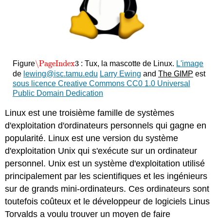
\PageIndex
3
Figure
: Tux, la mascotte de Linux.
L'image
\PageIndex
3
de
lewing@isc.tamu.edu
Larry Ewing
and
The GIMP
est
sous licence Creative Commons CC0 1.0 Universal
Public Domain Dedication
Linux est une troisième famille de systèmes
d'exploitation d'ordinateurs personnels qui gagne en
popularité. Linux est une version du système
d'exploitation Unix qui s'exécute sur un ordinateur
personnel. Unix est un système d'exploitation utilisé
principalement par les scientifiques et les ingénieurs
sur de grands mini-ordinateurs. Ces ordinateurs sont
toutefois coûteux et le développeur de logiciels Linus
Torvalds a voulu trouver un moyen de faire