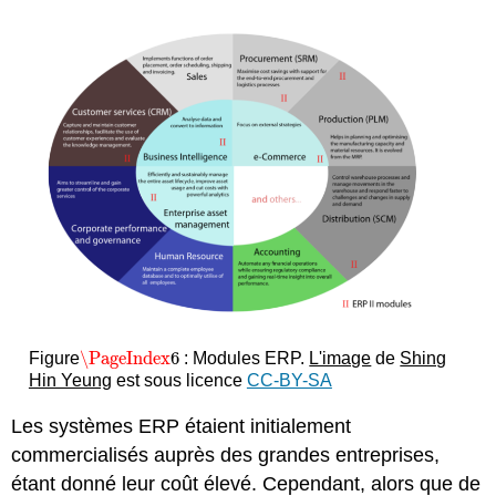
\PageIndex
6
Figure
: Modules ERP.
L'image
de
Shing
\PageIndex
6
Hin Yeung
est sous licence
CC-BY-SA
Les systèmes ERP étaient initialement
commercialisés auprès des grandes entreprises,
étant donné leur coût élevé. Cependant, alors que de