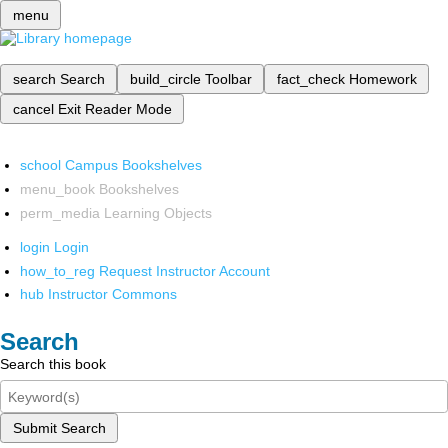
menu
search
Search
build_circle
Toolbar
fact_check
Homework
cancel
Exit Reader Mode
school
Campus Bookshelves
menu_book
Bookshelves
perm_media
Learning Objects
login
Login
how_to_reg
Request Instructor Account
hub
Instructor Commons
Search
Search this book
Submit Search