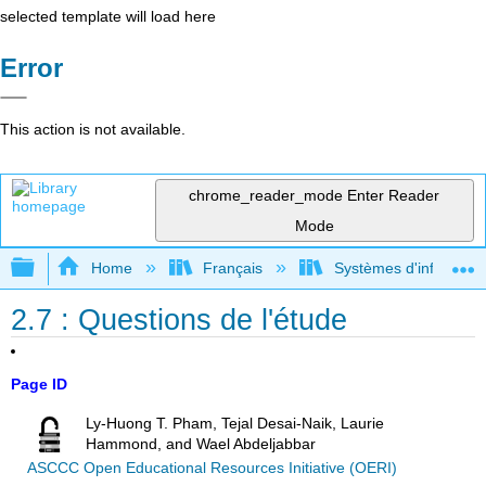
selected template will load here
Error
This action is not available.
chrome_reader_mode
Enter Reader
Mode
Expand/collapse global hierarchy
Home
Français
Systèmes d'informatio
2.7 : Questions de l'étude
Page ID
Ly-Huong T. Pham, Tejal Desai-Naik, Laurie
Hammond, and Wael Abdeljabbar
ASCCC Open Educational Resources Initiative (OERI)