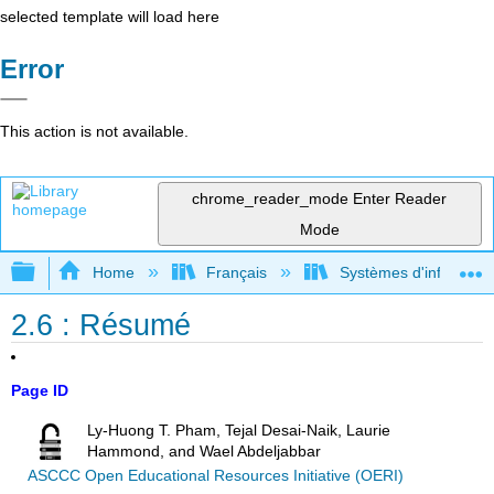
selected template will load here
Error
This action is not available.
chrome_reader_mode
Enter Reader
Mode
Expand/collapse global hierarchy
Home
Français
Systèmes d'informatio
2.6 : Résumé
Page ID
Ly-Huong T. Pham, Tejal Desai-Naik, Laurie
Hammond, and Wael Abdeljabbar
ASCCC Open Educational Resources Initiative (OERI)