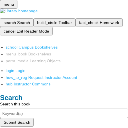
menu
search
Search
build_circle
Toolbar
fact_check
Homework
cancel
Exit Reader Mode
school
Campus Bookshelves
menu_book
Bookshelves
perm_media
Learning Objects
login
Login
how_to_reg
Request Instructor Account
hub
Instructor Commons
Search
Search this book
Submit Search