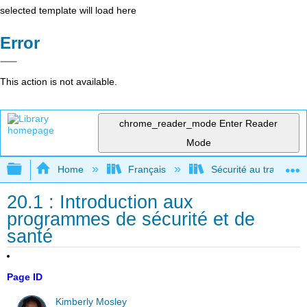
selected template will load here
Error
This action is not available.
chrome_reader_mode
Enter Reader
Mode
Expand/collapse global hierarchy
Home
Français
Sécurité au travail po
20.1 : Introduction aux
programmes de sécurité et de
santé
Page ID
Kimberly Mosley