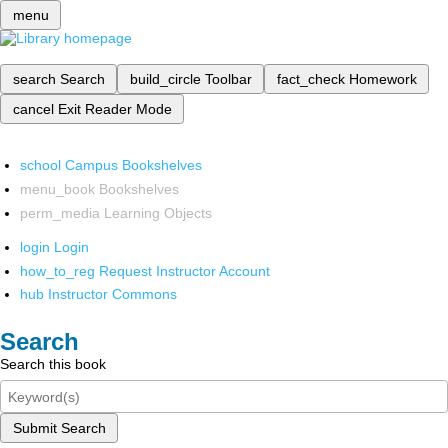
menu
search
Search
build_circle
Toolbar
fact_check
Homework
cancel
Exit Reader Mode
school
Campus Bookshelves
menu_book
Bookshelves
perm_media
Learning Objects
login
Login
how_to_reg
Request Instructor Account
hub
Instructor Commons
Search
Search this book
Submit Search