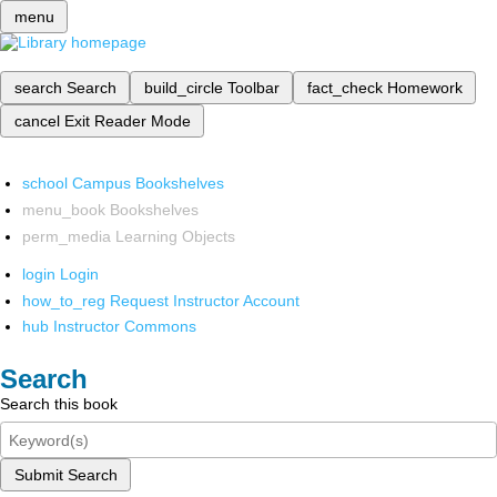
menu
search
Search
build_circle
Toolbar
fact_check
Homework
cancel
Exit Reader Mode
school
Campus Bookshelves
menu_book
Bookshelves
perm_media
Learning Objects
login
Login
how_to_reg
Request Instructor Account
hub
Instructor Commons
Search
Search this book
Submit Search