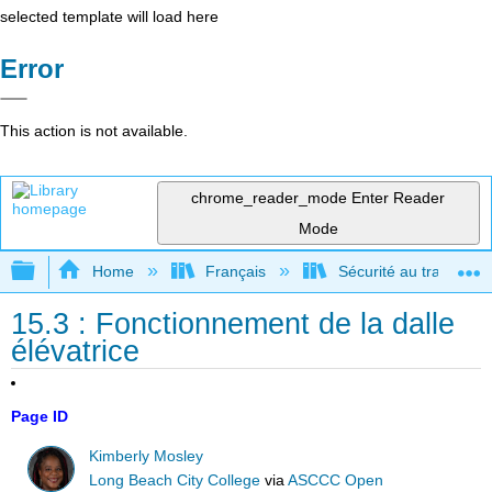
selected template will load here
Error
This action is not available.
chrome_reader_mode
Enter Reader
Mode
Expand/collapse global hierarchy
Home
Français
Sécurité au travail po
15.3 : Fonctionnement de la dalle
élévatrice
Page ID
Kimberly Mosley
Long Beach City College
via
ASCCC Open