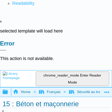
Readability
x
selected template will load here
Error
This action is not available.
chrome_reader_mode
Enter Reader
Mode
Expand/collapse global hierarchy
Home
Français
Sécurité au travail po
15 : Béton et maçonnerie